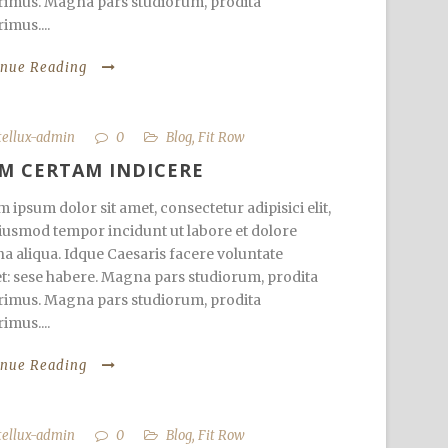
imus. Magna pars studiorum, prodita
imus....
inue Reading
tellux-admin
0
Blog
,
Fit Row
M CERTAM INDICERE
 ipsum dolor sit amet, consectetur adipisici elit,
iusmod tempor incidunt ut labore et dolore
 aliqua. Idque Caesaris facere voluntate
et: sese habere. Magna pars studiorum, prodita
imus. Magna pars studiorum, prodita
imus....
inue Reading
tellux-admin
0
Blog
,
Fit Row