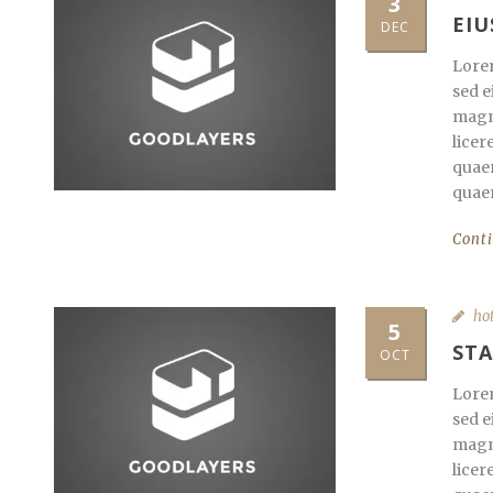
3
EI
DEC
Lorem
sed e
magna
licer
quaer
quaer
Cont
ho
5
STA
OCT
Lorem
sed e
magna
licer