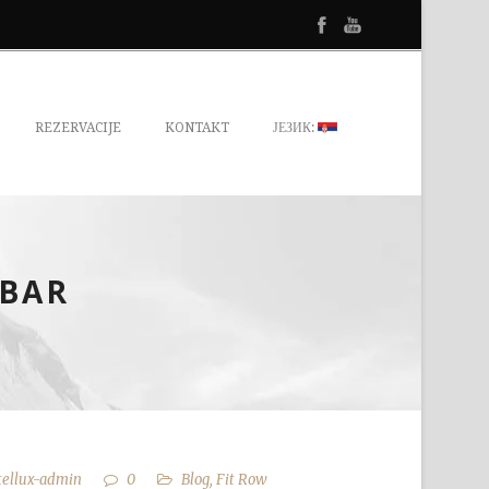
REZERVACIJE
KONTAKT
ЈЕЗИК:
EBAR
tellux-admin
0
Blog
,
Fit Row