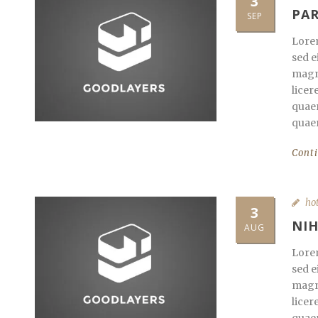
3
PA
SEP
Lorem
sed e
magna
licer
quaer
quaer
Cont
ho
3
NI
AUG
Lorem
sed e
magna
licer