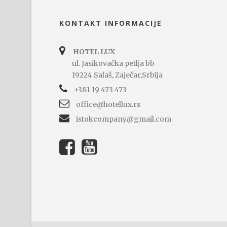
KONTAKT INFORMACIJE
HOTEL LUX
ul. Jasikovačka petlja bb
19224 Salaš, Zaječar,Srbija
+381 19 473 473
office@hotellux.rs
istokcompany@gmail.com