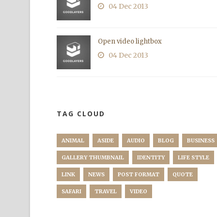
04 Dec 2013
Open video lightbox
04 Dec 2013
TAG CLOUD
ANIMAL
ASIDE
AUDIO
BLOG
BUSINESS
GALLERY THUMBNAIL
IDENTITY
LIFE STYLE
LINK
NEWS
POST FORMAT
QUOTE
SAFARI
TRAVEL
VIDEO