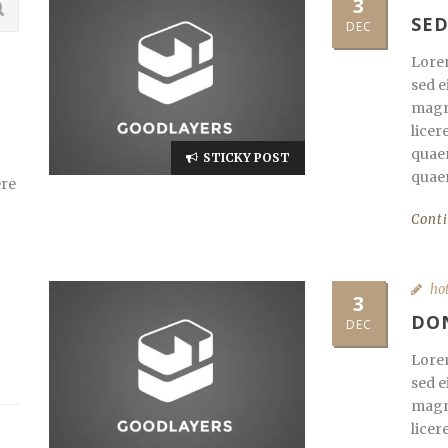
3
SED
DEC
Lorem
sed e
magna
licer
quaer
STICKY POST
quaer
ere
Cont
ho
3
DON
DEC
Lorem
sed e
magna
licer