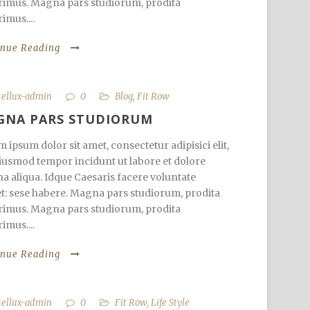
imus. Magna pars studiorum, prodita
imus....
inue Reading
tellux-admin
0
Blog
,
Fit Row
GNA PARS STUDIORUM
 ipsum dolor sit amet, consectetur adipisici elit,
iusmod tempor incidunt ut labore et dolore
 aliqua. Idque Caesaris facere voluntate
et: sese habere. Magna pars studiorum, prodita
imus. Magna pars studiorum, prodita
imus....
inue Reading
tellux-admin
0
Fit Row
,
Life Style