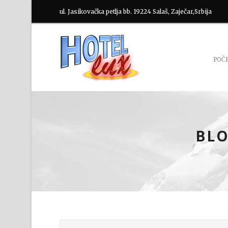
ul. Jasikovačka petlja bb. 19224 Salaš, Zaječar,Srbija
POČ
BLO