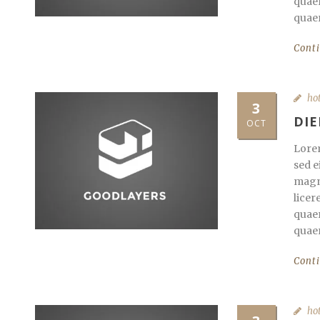
quaer
quaer
Cont
ho
3
DIE
OCT
Lorem
sed e
magna
licer
quaer
quaer
Cont
ho