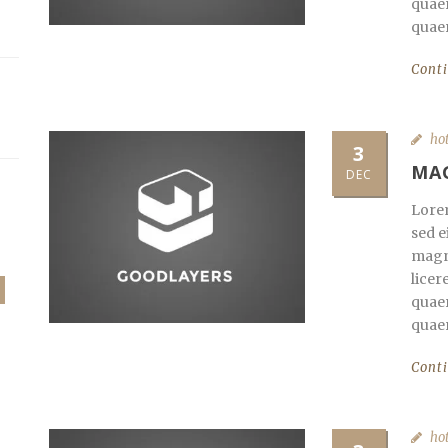
quaer
quaer
Cont
ho
3
MA
DEC
Lorem
sed e
magna
licer
quaer
quaer
Cont
ho