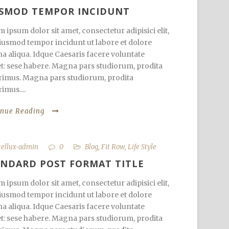
USMOD TEMPOR INCIDUNT
 ipsum dolor sit amet, consectetur adipisici elit,
iusmod tempor incidunt ut labore et dolore
 aliqua. Idque Caesaris facere voluntate
et: sese habere. Magna pars studiorum, prodita
imus. Magna pars studiorum, prodita
imus....
inue Reading
tellux-admin
0
Blog
,
Fit Row
,
Life Style
NDARD POST FORMAT TITLE
 ipsum dolor sit amet, consectetur adipisici elit,
iusmod tempor incidunt ut labore et dolore
 aliqua. Idque Caesaris facere voluntate
et: sese habere. Magna pars studiorum, prodita