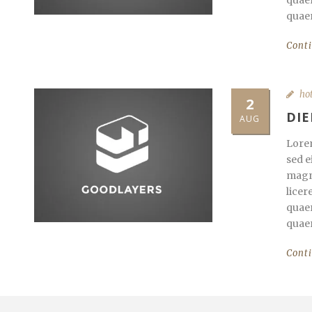
quaer
quaer
Cont
ho
2
DIE
AUG
Lorem
sed e
magna
licer
quaer
quaer
Cont