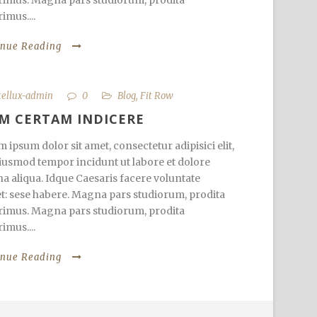
imus. Magna pars studiorum, prodita
imus....
inue Reading
tellux-admin
0
Blog
,
Fit Row
M CERTAM INDICERE
 ipsum dolor sit amet, consectetur adipisici elit,
iusmod tempor incidunt ut labore et dolore
 aliqua. Idque Caesaris facere voluntate
et: sese habere. Magna pars studiorum, prodita
imus. Magna pars studiorum, prodita
imus....
inue Reading