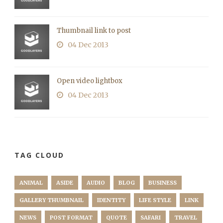
Thumbnail link to post
04 Dec 2013
Open video lightbox
04 Dec 2013
TAG CLOUD
ANIMAL
ASIDE
AUDIO
BLOG
BUSINESS
GALLERY THUMBNAIL
IDENTITY
LIFE STYLE
LINK
NEWS
POST FORMAT
QUOTE
SAFARI
TRAVEL