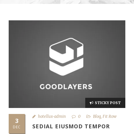
STICKY POST
hotellux-admin
0
Blog
,
Fit Row
3
SEDIAL EIUSMOD TEMPOR
DEC