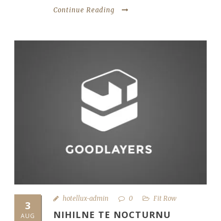
Continue Reading
hotellux-admin
0
Fit Row
3
NIHILNE TE NOCTURNU
AUG