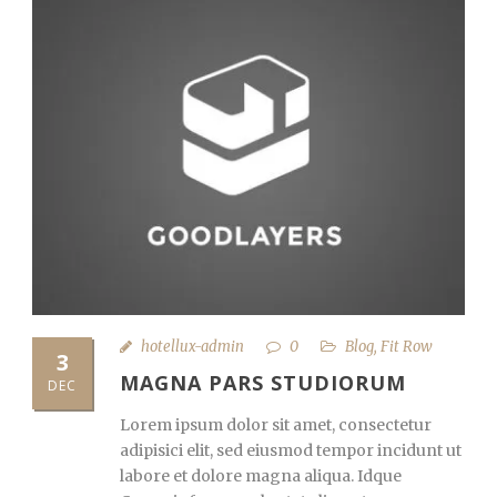
hotellux-admin
0
Blog
,
Fit Row
3
MAGNA PARS STUDIORUM
DEC
Lorem ipsum dolor sit amet, consectetur
adipisici elit, sed eiusmod tempor incidunt ut
labore et dolore magna aliqua. Idque