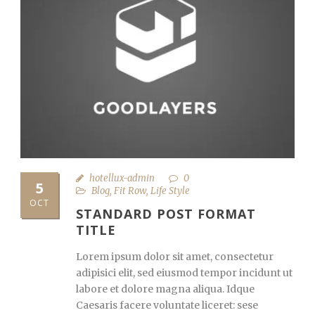
hotellux-admin
0
5
Blog
,
Fit Row
,
Life Style
OCT
STANDARD POST FORMAT
TITLE
Lorem ipsum dolor sit amet, consectetur
adipisici elit, sed eiusmod tempor incidunt ut
labore et dolore magna aliqua. Idque
Caesaris facere voluntate liceret: sese