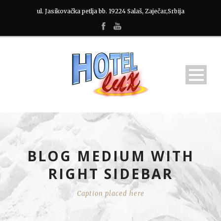
ul. Jasikovačka petlja bb. 19224 Salaš, Zaječar,Srbija
BLOG MEDIUM WITH
RIGHT SIDEBAR
Caption placed here