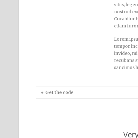
vitiis, leg
nostrud exe
Curabitur 
etiam furor
Lorem ipsum
tempor inc
invideo, mi
recubans su
sancimus h
Get the code
Very