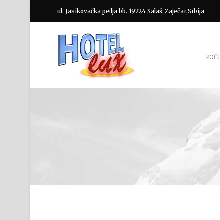
ul. Jasikovačka petlja bb. 19224 Salaš, Zaječar,Srbija
POČ