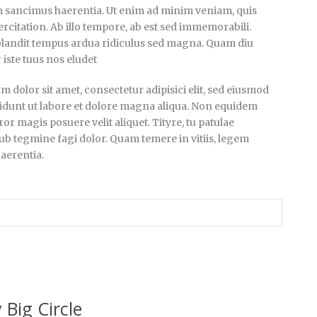
em sancimus haerentia. Ut enim ad minim veniam, quis
rcitation. Ab illo tempore, ab est sed immemorabili.
blandit tempus ardua ridiculus sed magna. Quam diu
 iste tuus nos eludet
 dolor sit amet, consectetur adipisici elit, sed eiusmod
idunt ut labore et dolore magna aliqua. Non equidem
ror magis posuere velit aliquet. Tityre, tu patulae
b tegmine fagi dolor. Quam temere in vitiis, legem
aerentia.
 Big Circle