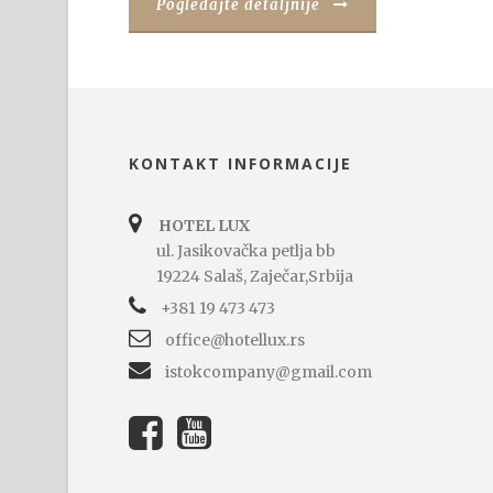
Pogledajte detaljnije
KONTAKT INFORMACIJE
HOTEL LUX
ul. Jasikovačka petlja bb
19224 Salaš, Zaječar,Srbija
+381 19 473 473
office@hotellux.rs
istokcompany@gmail.com