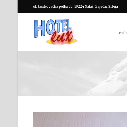
ul. Jasikovačka petlja bb. 19224 Salaš, Zaječar,Srbija
POČ