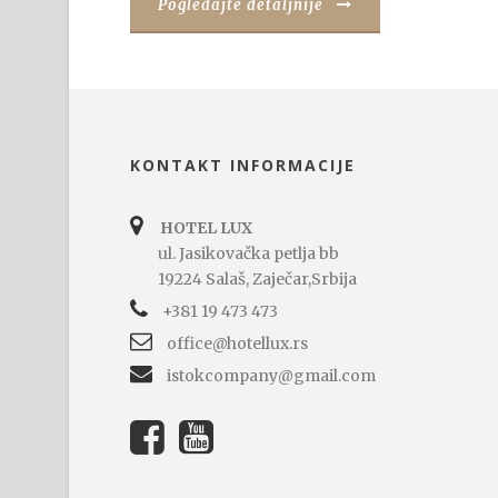
Pogledajte detaljnije
KONTAKT INFORMACIJE
HOTEL LUX
ul. Jasikovačka petlja bb
19224 Salaš, Zaječar,Srbija
+381 19 473 473
office@hotellux.rs
istokcompany@gmail.com