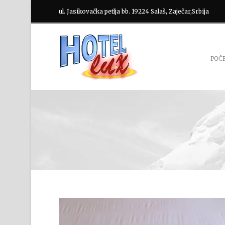
ul. Jasikovačka petlja bb. 19224 Salaš, Zaječar,Srbija
POČ