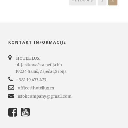
KONTAKT INFORMACIJE
HOTEL LUX
ul. Jasikovačka petlja bb
19224 Salaš, Zaječar,Srbija
+381 19 473 473
office@hotellux.rs
istokcompany@gmail.com