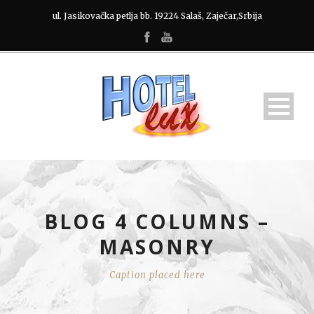
ul. Jasikovačka petlja bb. 19224 Salaš, Zaječar,Srbija
BLOG 4 COLUMNS –
MASONRY
Caption placed here