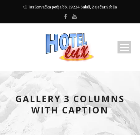
ul. Jasikovačka petlja bb. 19224 Salaš, Zaječar,Srbija
GALLERY 3 COLUMNS
WITH CAPTION