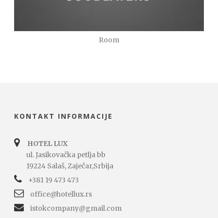
Room
KONTAKT INFORMACIJE
HOTEL LUX
ul. Jasikovačka petlja bb
19224 Salaš, Zaječar,Srbija
+381 19 473 473
office@hotellux.rs
istokcompany@gmail.com